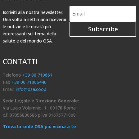
Iscriviti alla nostra newsletter.
Una volta a settimana riceverai
le notizie e le novità più
Subscribe
interessanti sul tema della
salute e del mondo OSA.
CONTATTI
Telefono
+39 06 710661
Fax
+39 06 71066440
Email:
info@osa.coop
Sede Legale e Direzione Generale:
Via Lucio Volumnio, 1 · 00178 Roma
c.f. 07056830586 p.iva 01675771008
Trova la sede OSA più vicina a te